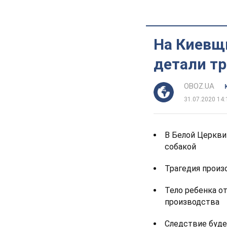
На Киевщи
детали тр
OBOZ.UA
31.07.2020 14:
В Белой Церкви 
собакой
Трагедия произ
Тело ребенка о
производства
Следствие буде