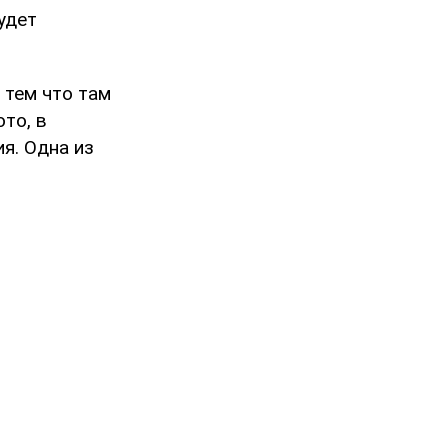
удет
 тем что там
то, в
я. Одна из