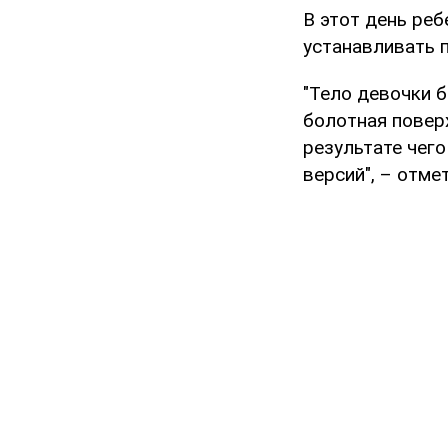
В этот день реб
устанавливать 
"Тело девочки б
болотная поверх
результате чего
версий", – отме