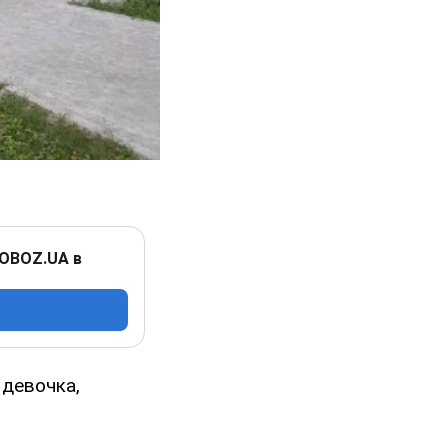
 OBOZ.UA в
 девочка,