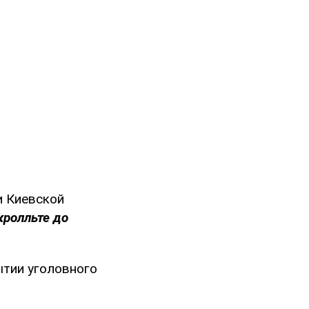
и Киевской
кролльте до
ытии уголовного