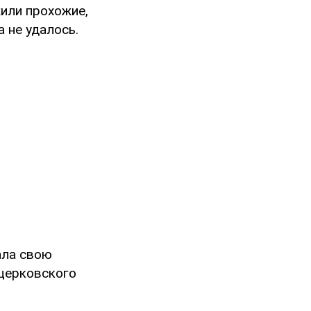
жили прохожие,
 не удалось.
ала свою
оцерковского