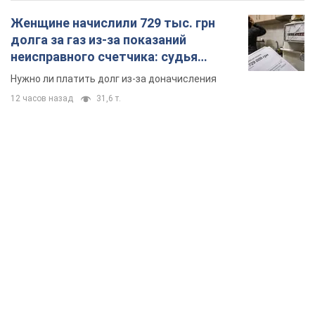
Женщине начислили 729 тыс. грн
долга за газ из-за показаний
неисправного счетчика: судья
вынес неожиданное решение
Нужно ли платить долг из-за доначисления
12 часов назад
31,6 т.