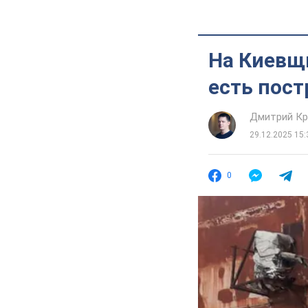
На Киевщ
есть пос
Дмитрий Кр
29.12.2025 15:
0