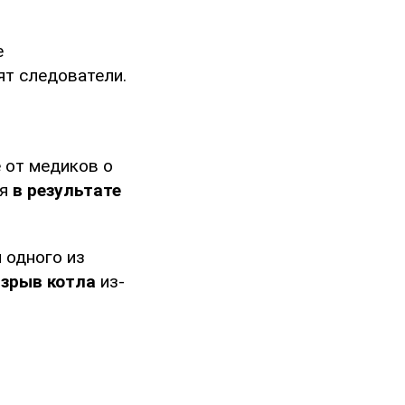
е
ят следователи.
 от медиков о
ия
в результате
 одного из
взрыв котла
из-