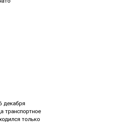
чато
6 декабря
да транспортное
аходился только