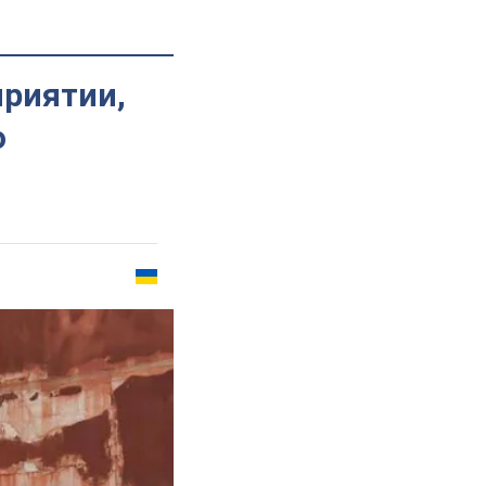
приятии,
о