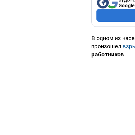
Google
В одном из нас
произошел
взр
работников
.