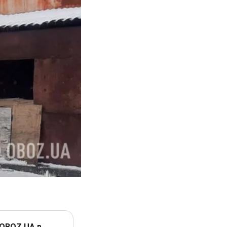
 OBOZ.UA в