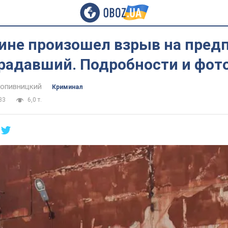
ине произошел взрыв на пред
традавший. Подробности и фот
опивницкий
Криминал
33
6,0 т.