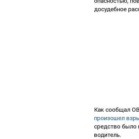
опасностью, пов
досудебное рас
Как сообщал OB
произошел взры
средство было 
водитель.