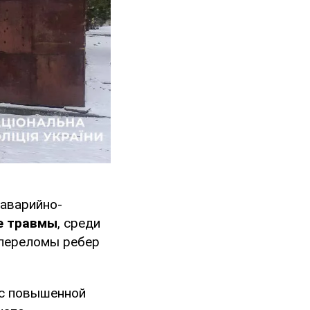
 аварийно-
е травмы
, среди
е переломы ребер
 с повышенной