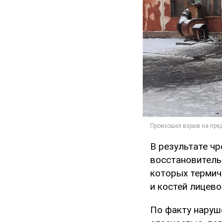
В результате ч
восстановител
которых термиче
и костей лицево
По факту наруш