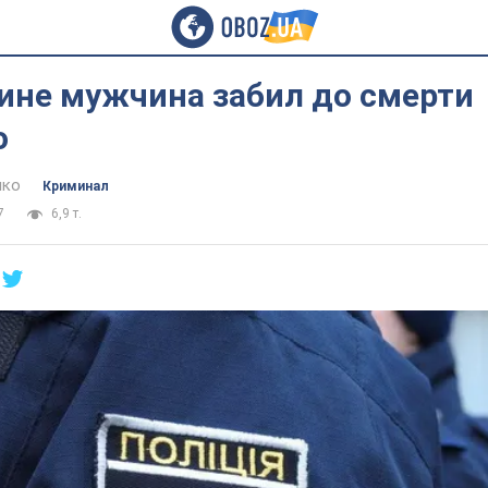
ине мужчина забил до смерти
о
нко
Криминал
7
6,9 т.