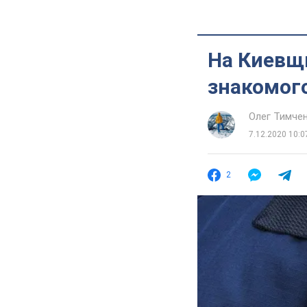
На Киевщ
знакомог
Олег Тимче
7.12.2020 10:0
2