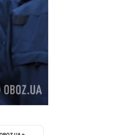
 OBOZ.UA в