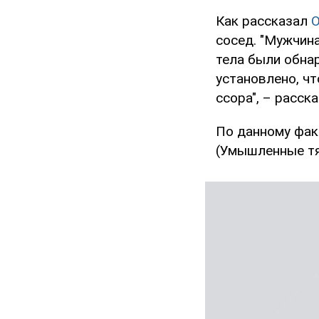
Как рассказал
сосед. "Мужчина
тела были обна
установлено, ч
ссора", – расск
По данному фак
(Умышленные тя