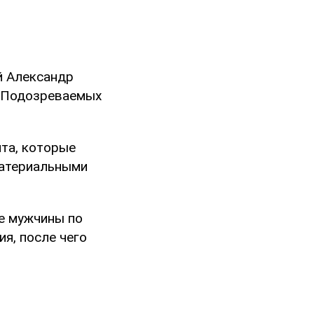
й Александр
. Подозреваемых
та, которые
материальными
е мужчины по
я, после чего