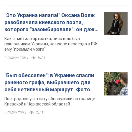
"Это Украина напала!" Оксана Вояж
разоблачила киевского поэта,
которого "зазомбировали": он даже
русского не знал, а теперь хочет
Как отметила артистка, писатель был
геноцида украинцев
поклонником Украины, но после переезда в РФ
ему "промыли мозги"
4 години тому
6,7 т.
"Был обессилен": в Украине спасли
раненого грифа, выбравшего для
себя нетипичный маршрут. Фото
Пострадавшую птицу обнаружили на границе
Киевской и Черкасской областей
5 годин тому
2,7 т.