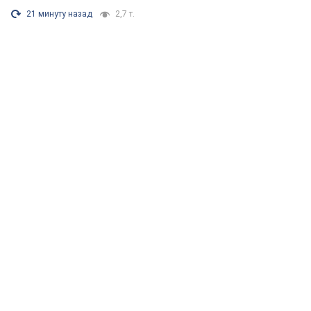
21 минуту назад
2,7 т.