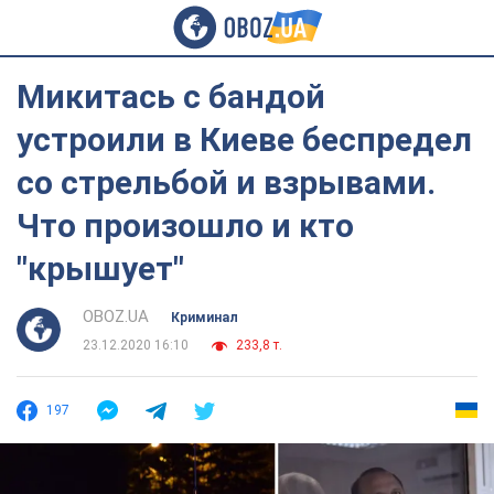
Микитась с бандой
устроили в Киеве беспредел
со стрельбой и взрывами.
Что произошло и кто
"крышует"
OBOZ.UA
Криминал
23.12.2020 16:10
233,8 т.
197