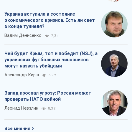
проверить НАТО войной
Леонид Невзлин
8,3 т.
Все мнения
О компании
Команда
Правовая информация
Политика
конфиденциальности
Реклама на сайте
Документы
Редакционная политика
Журналисты OBOZ.UA на месте
событий