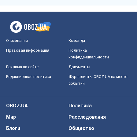
OBOZ.UA
Политика
Мир
Расследования
Блоги
Общество
Регионы Украины
Киев
Харьков
Запорожье
Днепр
Черкассы
Спорт
Футбол
Баскетбол
Хоккей
Бокс
Формула-1