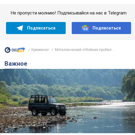
Значительные штрафы и специальные
полигоны: как проблему джипинга решают за
границей
Украине не помешает взять пример со стран Европы
8.08.2026 05:10
2,4 т.
В Прикарпатье после аномальной
жары прошел сильный ливень:
дороги превратились в реки. Видео
Непогода обрушилась на Ивано-Франковскую
область и курортный Буковель
8.08.2026 09:27
34,7 т.