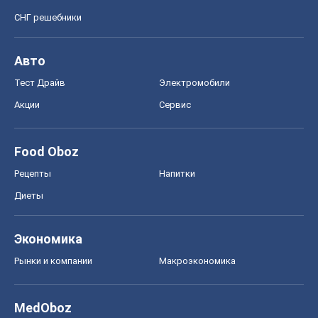
Экономика
Рынки и компании
Mакроэкономика
MedOboz
Новости медицины
MAMACLUB
Шоу
Афиша
Сплетни
Красота
Мода
Женский Журнал