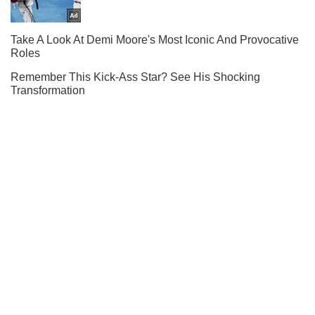
Не пропусти молнию! Подписывайся на нас в Telegram
Подписаться
Подписаться
Криминал
Металлический отбойник пробил...
Важное