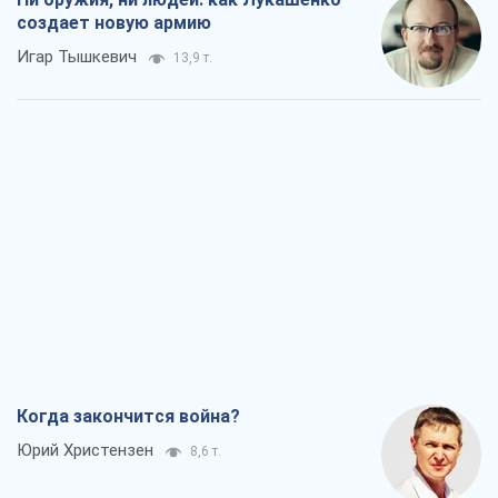
Когда закончится война?
Юрий Христензен
8,6 т.
Украина вступила в состояние
экономического кризиса. Есть ли свет
в конце туннеля?
Вадим Денисенко
7,2 т.
Чей будет Крым, тот и победит (NSJ), а
украинских футбольных чиновников
могут назвать убийцами
Александр Кирш
6,9 т.
Запад проспал угрозу: Россия может