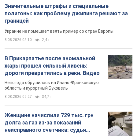
Женщине начислили 729 тыс. грн
долга за газ из-за показаний
неисправного счетчика: судья
вынес неожиданное решение
Нужно ли платить долг из-за доначисления
11 часов назад
31,6 т.