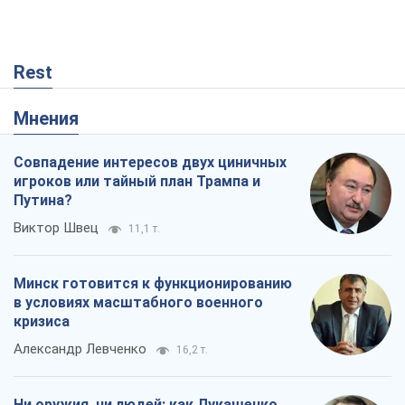
в условиях масштабного военного
кризиса
Александр Левченко
16,2 т.
Ни оружия, ни людей: как Лукашенко
создает новую армию
Игар Тышкевич
13,9 т.