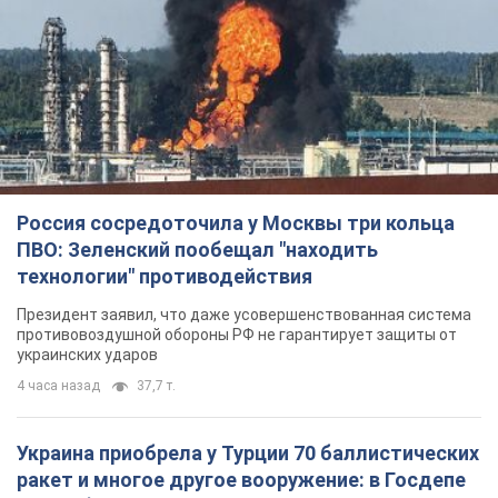
4 часа назад
37,7 т.
Украина приобрела у Турции 70 баллистических
ракет и многое другое вооружение: в Госдепе
США обнародовали список
Госдеп уже проинформировал об этом американский
Конгресс
5 часов назад
10,5 т.
"Нас услышали лишь одним ухом": в городах
Украины уже 24-й день подряд проходят
митинги в поддержку Федорова. Фото и видео
Антиправительственные выступления с требованием
вернуть Федорова продолжаются до сих пор
5 часов назад
3,9 т.