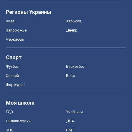
Моя школа
ГДЗ
Учебники
Онлайн уроки
ДПА
ЗНО
НМТ
СНГ решебники
Авто
Тест Драйв
Электромобили
Акции
Сервис
Food Oboz
Рецепты
Напитки
Диеты