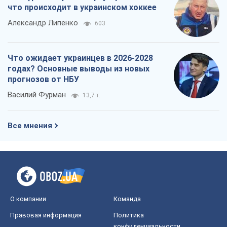
О компании
Команда
Правовая информация
Политика
конфиденциальности
Реклама на сайте
Документы
Редакционная политика
Журналисты OBOZ.UA на месте
событий
OBOZ.UA
Политика
Мир
Расследования
Блоги
Общество