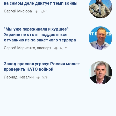
Леонид Невзлин
579
"Варта" и "Новатор" выдержали
пулеметный обстрел и удар FPV-дрона,
сохранив жизнь офицеру ВСУ
Украинская Бронетехника
1,4 т.