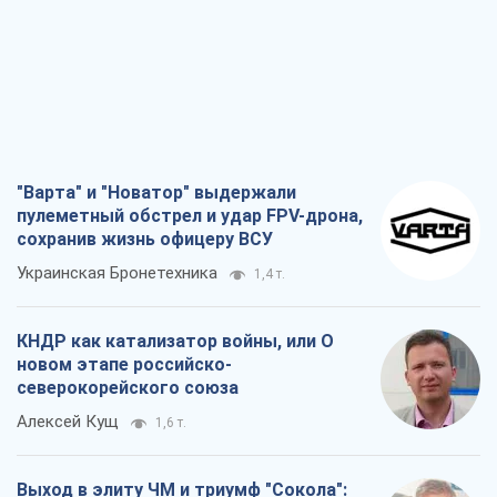
КНДР как катализатор войны, или О
новом этапе российско-
северокорейского союза
Алексей Кущ
1,6 т.
Выход в элиту ЧМ и триумф "Сокола":
что происходит в украинском хоккее
Александр Липенко
603
Что ожидает украинцев в 2026-2028
годах? Основные выводы из новых
прогнозов от НБУ
Василий Фурман
13,7 т.
Все мнения