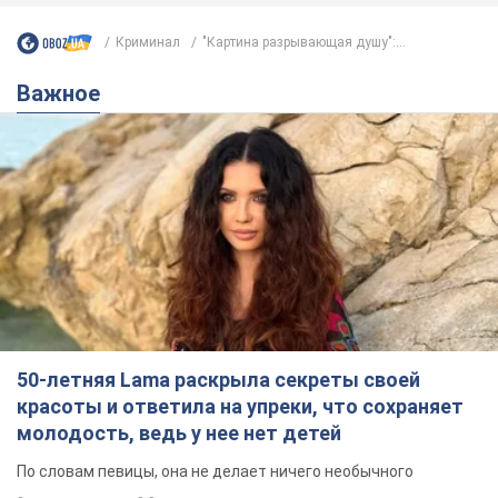
50-летняя Lama раскрыла секреты своей
красоты и ответила на упреки, что сохраняет
молодость, ведь у нее нет детей
По словам певицы, она не делает ничего необычного
2 часа назад
3,8 т.
Сколько баллистических ракет
перехватила украинская ПВО в
июле: в Минобороны назвали цифру
Украинская ПВО работала в условиях
дефицита ракет-перехватчиков
4 часа назад
6,6 т.
Аурика Ротару через суд изменила
свою пенсию, на которую ранее