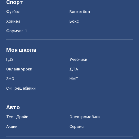
СНГ решебники
Авто
Тест Драйв
Электромобили
Акции
Сервис
Food Oboz
Рецепты
Напитки
Диеты
Экономика
Рынки и компании
Mакроэкономика
MedOboz
Новости медицины
MAMACLUB