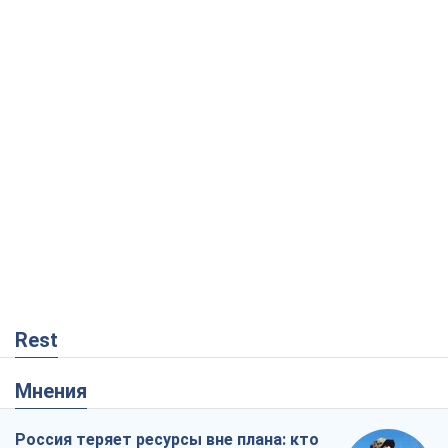
Rest
Мнения
Россия теряет ресурсы вне плана: кто
на самом деле диктует темп войны
Сергей Мисюра
5,6 т.
"Мы уже переживали и худшее":
Украине не стоит поддаваться
отчаянию из-за ракетного террора
Сергей Марченко, эксперт
6,5 т.
Запад проспал угрозу: Россия может
проверить НАТО войной