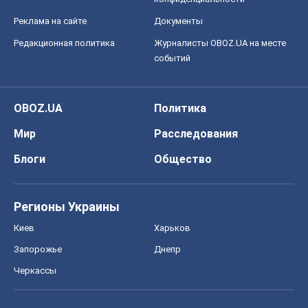
Регионы Украины
Киев
Харьков
Запорожье
Днепр
Черкассы
Спорт
Футбол
Баскетбол
Хоккей
Бокс
Формула-1
Моя школа
ГДЗ
Учебники
Онлайн уроки
ДПА
ЗНО
НМТ