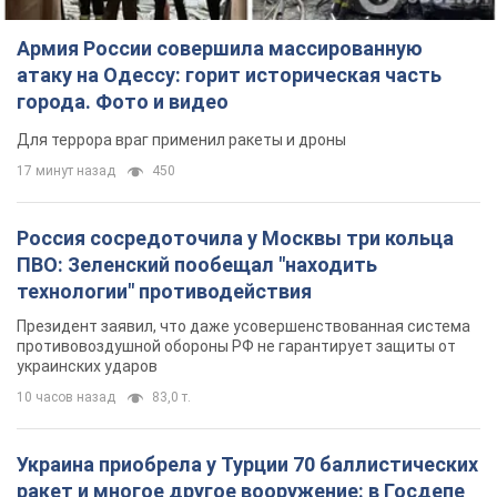
Россия сосредоточила у Москвы три кольца
ПВО: Зеленский пообещал "находить
технологии" противодействия
Президент заявил, что даже усовершенствованная система
противовоздушной обороны РФ не гарантирует защиты от
украинских ударов
10 часов назад
83,0 т.
Украина приобрела у Турции 70 баллистических
ракет и многое другое вооружение: в Госдепе
США обнародовали список
Госдеп уже проинформировал об этом американский
Конгресс
10 часов назад
13,8 т.