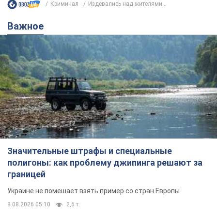
Значительные штрафы и специальные
полигоны: как проблему джипинга решают за
границей
Украине не помешает взять пример со стран Европы
8.08.2026 05:10
2,6 т.
В Прикарпатье после аномальной
жары прошел сильный ливень:
дороги превратились в реки. Видео
Непогода обрушилась на Ивано-Франковскую
область и курортный Буковель
8.08.2026 09:27
37,4 т.