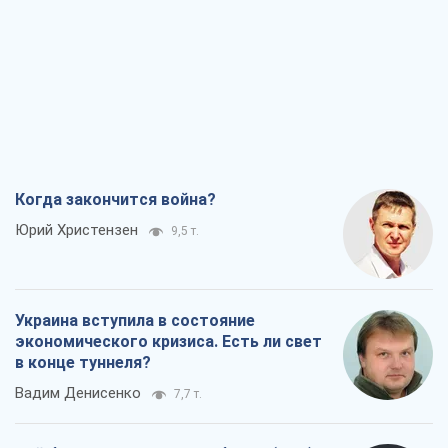
Когда закончится война?
Юрий Христензен
9,5 т.
Украина вступила в состояние
экономического кризиса. Есть ли свет
в конце туннеля?
Вадим Денисенко
7,7 т.
Чей будет Крым, тот и победит (NSJ), а
украинских футбольных чиновников
могут назвать убийцами
Александр Кирш
7,5 т.
Запад проспал угрозу: Россия может
проверить НАТО войной
Леонид Невзлин
8,6 т.