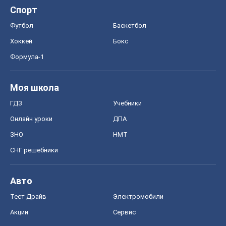
ГДЗ
Учебники
Онлайн уроки
ДПА
ЗНО
НМТ
СНГ решебники
Авто
Тест Драйв
Электромобили
Акции
Сервис
Food Oboz
Рецепты
Напитки
Диеты
Экономика
Рынки и компании
Mакроэкономика