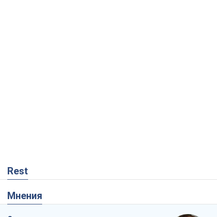
Rest
Мнения
Совпадение интересов двух циничных
игроков или тайный план Трампа и
Путина?
Виктор Швец
12,2 т.
Минск готовится к функционированию
в условиях масштабного военного
кризиса