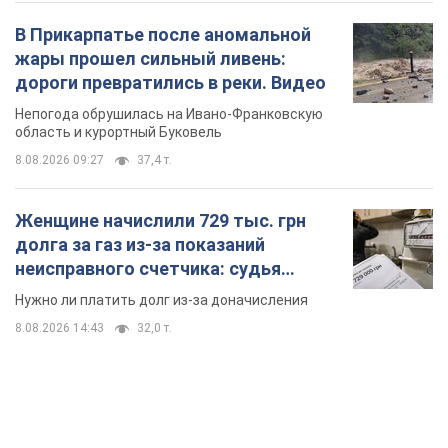
Женщине начислили 729 тыс. грн
долга за газ из-за показаний
неисправного счетчика: судья
вынес неожиданное решение
Нужно ли платить долг из-за доначисления
8.08.2026 14:43
32,0 т.