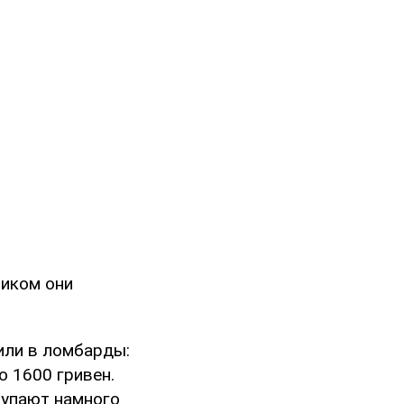
тиком они
или в ломбарды:
о 1600 гривен.
купают намного