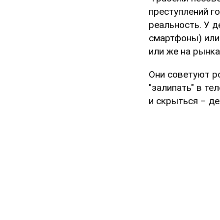
преступлений го
реальность. У д
смартфоны) или 
или же на рынка
Они советуют ро
"залипать" в те
и скрыться – де