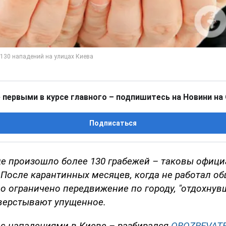
 первыми в курсе главного – подпишитесь на Новини на
Подписаться
це произошло более 130 грабежей – таковы офиц
 После карантинных месяцев, когда не работал о
о ограничено передвижение по городу, "отдохнув
верстывают упущенное.
 с нападениями в Киеве – разбирался
OBOZREVAT