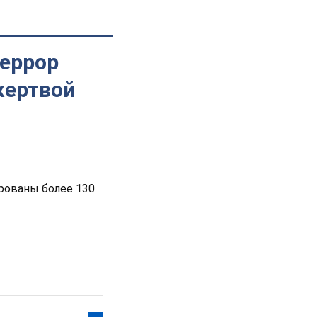
террор
 жертвой
рованы более 130