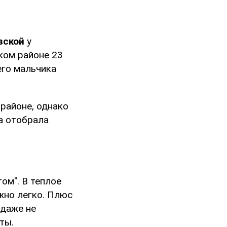
вской
у
ком районе 23
его мальчика
районе, однако
а отобрала
ом". В теплое
жно легко. Плюс
 даже не
ты.