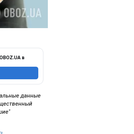
 OBOZ.UA в
иальные данные
бщественный
шие"
EL
.