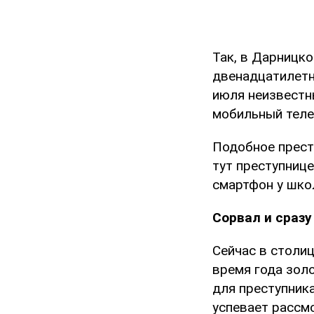
Так, в Дарницк
двенадцатилетн
июля неизвест
мобильный теле
Подобное прест
тут преступниц
смартфон у шко
Сорвал и сразу
Сейчас в столиц
время года зол
для преступника
успевает рассмо