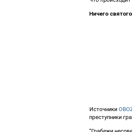
Ничего святого
Источники
OBO
преступники гра
"Грабежи несов