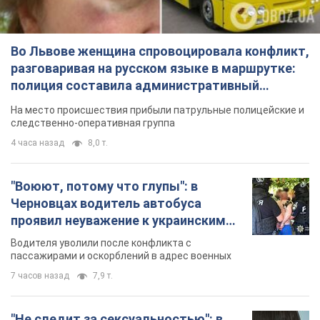
Во Львове женщина спровоцировала конфликт,
разговаривая на русском языке в маршрутке:
полиция составила административный
протокол. Видео
На место происшествия прибыли патрульные полицейские и
следственно-оперативная группа
4 часа назад
8,0 т.
"Воюют, потому что глупы": в
Черновцах водитель автобуса
проявил неуважение к украинским
военным и поплатился за это.
Водителя уволили после конфликта с
Видео
пассажирами и оскорблений в адрес военных
7 часов назад
7,9 т.
"Не следит за сексуальностью": в