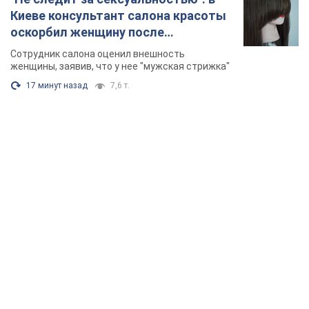
Киеве консультант салона красоты
оскорбил женщину после
химиотерапии, разгорелся скандал.
Сотрудник салона оценил внешность
Фото
женщины, заявив, что у нее "мужская стрижка"
17 минут назад
7,6 т.