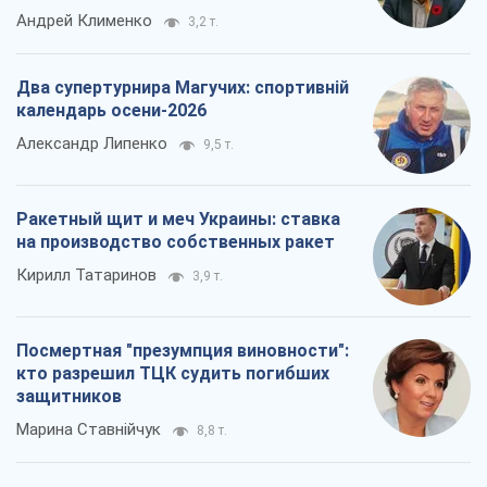
Андрей Клименко
3,2 т.
Два супертурнира Магучих: спортивній
календарь осени-2026
Александр Липенко
9,5 т.
Ракетный щит и меч Украины: ставка
на производство собственных ракет
Кирилл Татаринов
3,9 т.
Посмертная "презумпция виновности":
кто разрешил ТЦК судить погибших
защитников
Марина Ставнійчук
8,8 т.