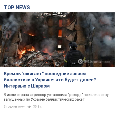
TOP NEWS
Кремль "сжигает" последние запасы
баллистики в Украине: что будет далее?
Интервью с Шарпом
В июле страна-агрессор установила "рекорд" по количеству
запущенных по Украине баллистических ракет
3 години тому
30,8 т.