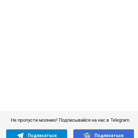
АЗС "готовятся" существенно повышать цены:
украинцам рассказали, чего ожидать
Как на заправках уже переписали стоимость топлива
9 часов назад
23,0 т.
"Белый дом не является
собственностью Трампа": суд США
приостановил строительство