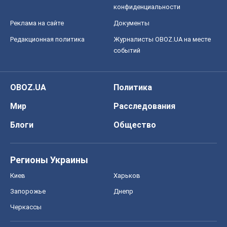
Моя школа
ГДЗ
Учебники
Онлайн уроки
ДПА
ЗНО
НМТ
СНГ решебники
Авто
Тест Драйв
Электромобили
Акции
Сервис
Food Oboz
Рецепты
Напитки
Диеты