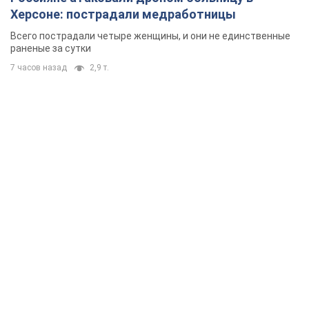
Rest
Мнения
Минск готовится к функционированию
в условиях масштабного военного
кризиса
Александр Левченко
48