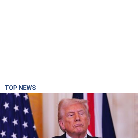
деле обеспечит Украине защиту от российской
баллистики. Интервью с Безсмертным
Владимир Зеленский встретился с украинским дипломатом и
изложил новое видение войны и роли международных
партнеров в борьбе с Россией
час назад
4,0 т.
В Киеве в результате российской атаки
пострадали четыре человека. Фото
Враг продолжает регулярный ракетный террор столицы
час назад
11,1 т.
Россияне атаковали дроном больницу в
Херсоне: пострадали медработницы
Всего пострадали четыре женщины, и они не единственные
раненые за сутки
7 часов назад
2,9 т.