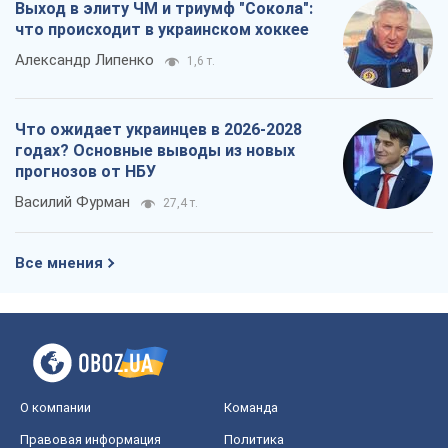
OBOZ.UA
Политика
Мир
Расследования
Блоги
Общество
Регионы Украины
Киев
Харьков
Запорожье
Днепр
Черкассы
Спорт
Футбол
Баскетбол
Хоккей
Бокс
Формула-1