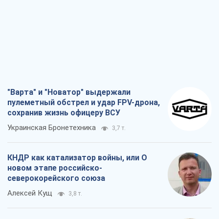
Что ожидает украинцев в 2026-2028
годах? Основные выводы из новых
прогнозов от НБУ
Василий Фурман
27,4 т.
Все мнения
О компании
Команда
Правовая информация
Политика
конфиденциальности
Реклама на сайте
Документы
Редакционная политика
Журналисты OBOZ.UA на месте
событий