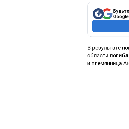
Будьте
Google
В результате п
области
погибл
и племянница А