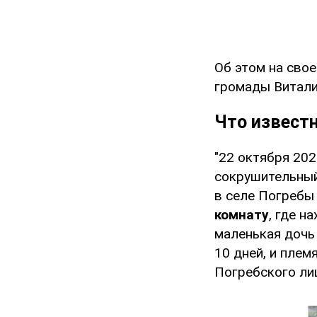
Об этом на сво
громады Витали
Что извест
"22 октября 202
сокрушительный
в селе Погребы
комнату
, где н
маленькая дочь
10 дней, и плем
Погребского лиц