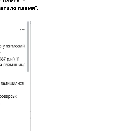
Антонины –
атило пламя".