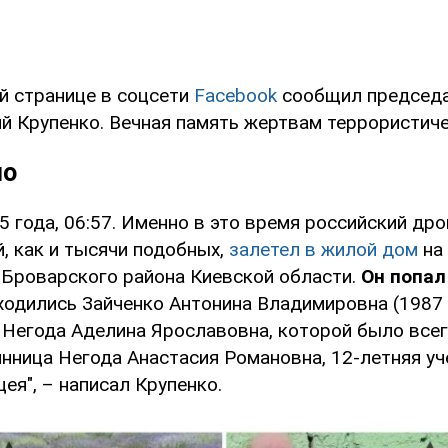
ей странице в соцсети
Facebook
сообщил председа
й Крупенко. Вечная память жертвам террористиче
но
5 года, 06:57. Именно в это время российский др
, как и тысячи подобных,
залетел в жилой
дом
на
 Броварского района Киевской области.
Он попал
аходились Зайченко Антонина Владимировна (1987 г.
 Негода Аделина Ярославовна, которой было всег
янница Негода Анастасия Романовна, 12-летняя у
ея", – написал Крупенко.