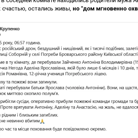
о в соседней комнате находились родители мужа 
к счастью, остались живы,
но "дом мгновенно охв