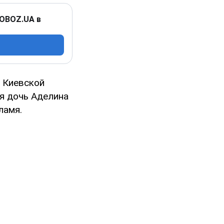
 OBOZ.UA в
 Киевской
я дочь Аделина
ламя.