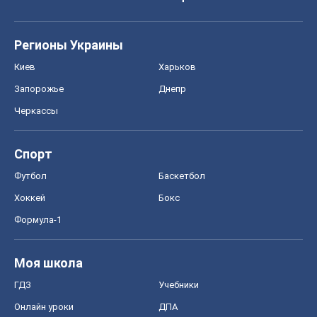
Спорт
Футбол
Баскетбол
Хоккей
Бокс
Формула-1
Моя школа
ГДЗ
Учебники
Онлайн уроки
ДПА
ЗНО
НМТ
СНГ решебники
Авто
Тест Драйв
Электромобили
Акции
Сервис