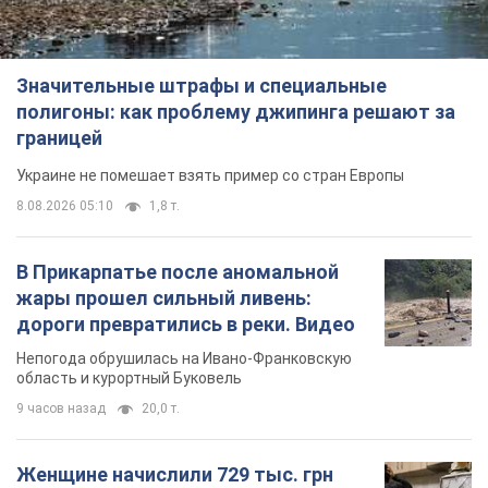
В Прикарпатье после аномальной
жары прошел сильный ливень:
дороги превратились в реки. Видео
Непогода обрушилась на Ивано-Франковскую
область и курортный Буковель
9 часов назад
20,0 т.
Женщине начислили 729 тыс. грн
долга за газ из-за показаний
неисправного счетчика: судья
вынес неожиданное решение
Нужно ли платить долг из-за доначисления
4 часа назад
30,3 т.