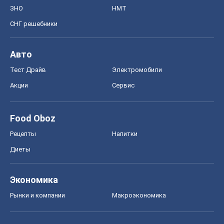
Food Oboz
Рецепты
Напитки
Диеты
Экономика
Рынки и компании
Mакроэкономика
MedOboz
Новости медицины
MAMACLUB
Шоу
Афиша
Сплетни
Красота
Мода