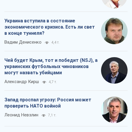
Чей будет Крым, тот и победит (NSJ), а
украинских футбольных чиновников
могут назвать убийцами
Александр Кирш
4,7 т.
Запад проспал угрозу: Россия может
проверить НАТО войной
Леонид Невзлин
7,1 т.
Все мнения
О компании
Команда
Правовая информация
Политика