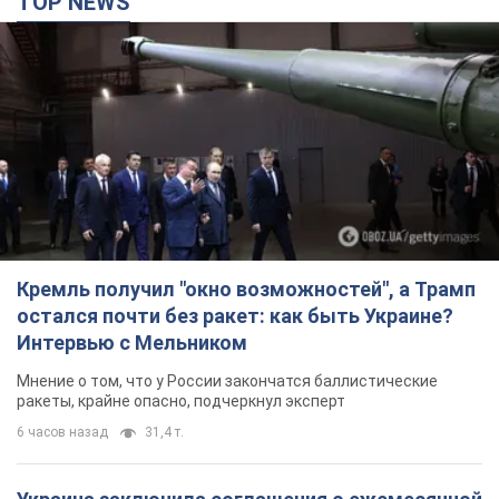
Кремль получил "окно возможностей", а Трамп
остался почти без ракет: как быть Украине?
Интервью с Мельником
Мнение о том, что у России закончатся баллистические
ракеты, крайне опасно, подчеркнул эксперт
6 часов назад
31,4 т.
Украина заключила соглашения о ежемесячной
поставке ракет для системы Patriot из США:
Зеленский раскрыл подробности
Киев также ведет активные переговоры с европейскими
партнерами
4 часа назад
27,7 т.
Заботилась об учениках и поддерживала