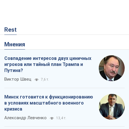
Совпадение интересов двух циничных
игроков или тайный план Трампа и
Путина?
Виктор Швец
7,6 т.
Минск готовится к функционированию
в условиях масштабного военного
кризиса
Александр Левченко
13,4 т.
Ни оружия, ни людей: как Лукашенко
создает новую армию
Игар Тышкевич
10,6 т.