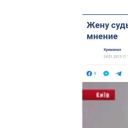
Жену судь
мнение
Криминал
24.01.2013 11:
0