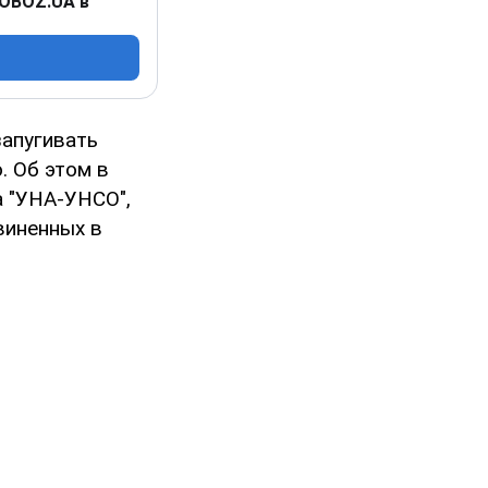
 OBOZ.UA в
запугивать
. Об этом в
а "УНА-УНСО",
виненных в