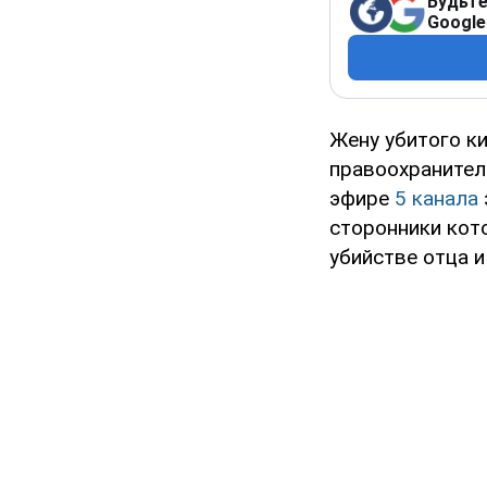
Будьте
Google
Жену убитого к
правоохранител
эфире
5 канала
сторонники кот
убийстве отца и