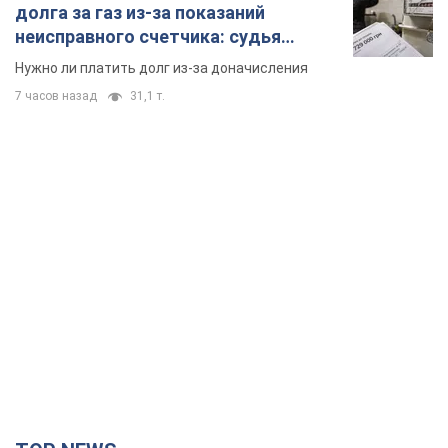
долга за газ из-за показаний
неисправного счетчика: судья
вынес неожиданное решение
Нужно ли платить долг из-за доначисления
7 часов назад
31,1 т.