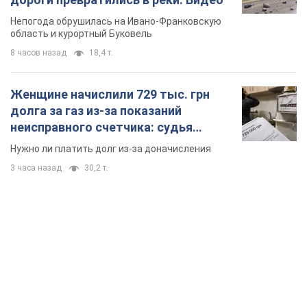
Непогода обрушилась на Ивано-Франковскую
область и курортный Буковель
8 часов назад
18,4 т.
Женщине начислили 729 тыс. грн
долга за газ из-за показаний
неисправного счетчика: судья
вынес неожиданное решение
Нужно ли платить долг из-за доначисления
3 часа назад
30,2 т.