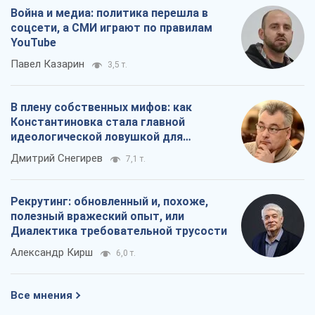
Война и медиа: политика перешла в
соцсети, а СМИ играют по правилам
YouTube
Павел Казарин
3,5 т.
В плену собственных мифов: как
Константиновка стала главной
идеологической ловушкой для
российских оккупантов
Дмитрий Снегирев
7,1 т.
Рекрутинг: обновленный и, похоже,
полезный вражеский опыт, или
Диалектика требовательной трусости
Александр Кирш
6,0 т.
Все мнения