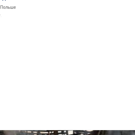
 Польше
т.