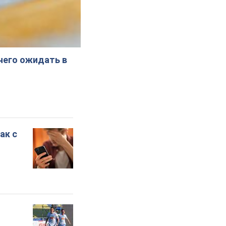
 чего ожидать в
ак с