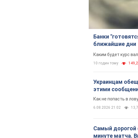
Банки "готовятс
ближайшие дни
Каким будет курс ва
10 годин тому
149,2
Украинцам обеща
этими сообщен
Как не попасть в ло
6.08.2026 21:02
13,7
Самый дорогой ф
минуте матча. 