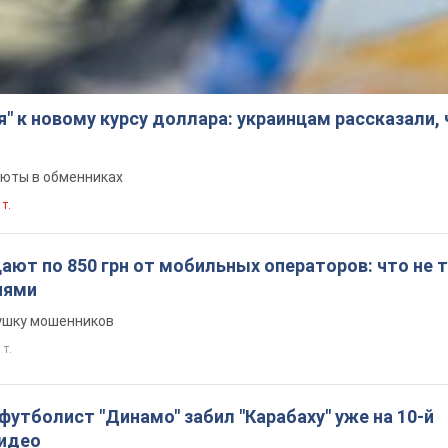
я" к новому курсу доллара: украинцам рассказали,
люты в обменниках
 т.
ют по 850 грн от мобильных операторов: что не т
иями
вушку мошенников
 т.
утболист "Динамо" забил "Карабаху" уже на 10-й
Видео