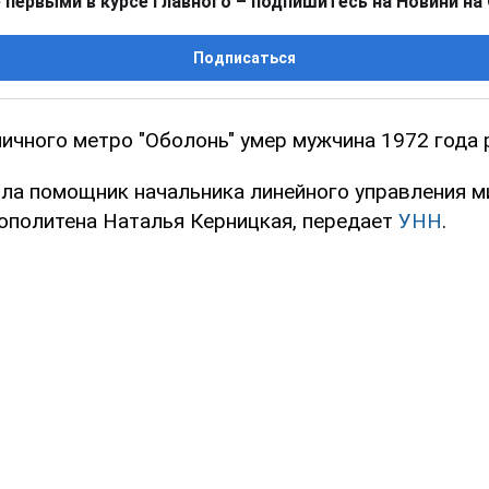
 первыми в курсе главного – подпишитесь на Новини на
Подписаться
личного метро "Оболонь" умер мужчина 1972 года 
ла помощник начальника линейного управления м
ополитена Наталья Керницкая, передает
УНН
.