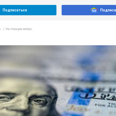
Подписаться
Подписа
л
На станции метро...