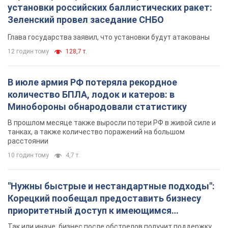
установки российских баллистических ракет:
Зеленский провел заседание СНБО
Глава государства заявил, что установки будут атакованы
12 годин тому
128,7 т.
В июле армия РФ потеряла рекордное
количество БПЛА, лодок и катеров: в
Минобороны обнародовали статистику
В прошлом месяце также выросли потери РФ в живой силе и
танках, а также количество поражений на большом
расстоянии
10 годин тому
4,7 т.
"Нужны быстрые и нестандартные подходы":
Корецкий пообещал предоставить бизнесу
приоритетный доступ к имеющимся
складским помещениям
Так или иначе, бизнес после обстрелов получит поддержку