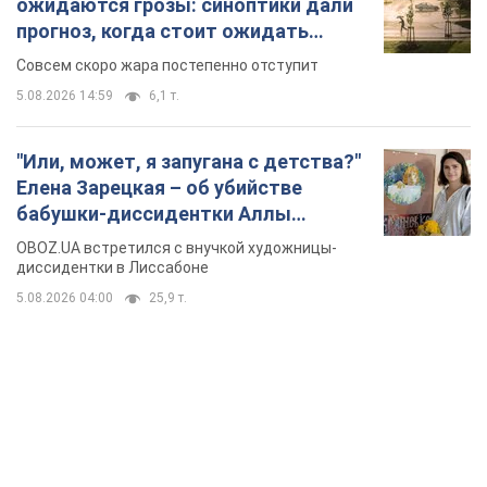
ожидаются грозы: синоптики дали
прогноз, когда стоит ожидать
изменения погоды
Совсем скоро жара постепенно отступит
5.08.2026 14:59
6,1 т.
"Или, может, я запугана с детства?"
Елена Зарецкая – об убийстве
бабушки-диссидентки Аллы
Горской, критике сына Стуса и
OBOZ.UA встретился с внучкой художницы-
бегстве в Португалию с пятью
диссидентки в Лиссабоне
детьми
5.08.2026 04:00
25,9 т.