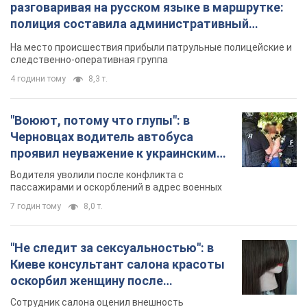
разговаривая на русском языке в маршрутке:
полиция составила административный
протокол. Видео
На место происшествия прибыли патрульные полицейские и
следственно-оперативная группа
4 години тому
8,3 т.
"Воюют, потому что глупы": в
Черновцах водитель автобуса
проявил неуважение к украинским
военным и поплатился за это.
Водителя уволили после конфликта с
Видео
пассажирами и оскорблений в адрес военных
7 годин тому
8,0 т.
"Не следит за сексуальностью": в
Киеве консультант салона красоты
оскорбил женщину после
химиотерапии, разгорелся скандал.
Сотрудник салона оценил внешность