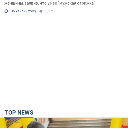
Фото
женщины, заявив, что у нее "мужская стрижка"
36 хвилин тому
8,2 т.
TOP NEWS