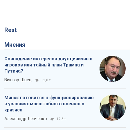
Минск готовится к функционированию
в условиях масштабного военного
кризиса
Александр Левченко
17,5 т.
Ни оружия, ни людей: как Лукашенко
создает новую армию
Игар Тышкевич
14,8 т.