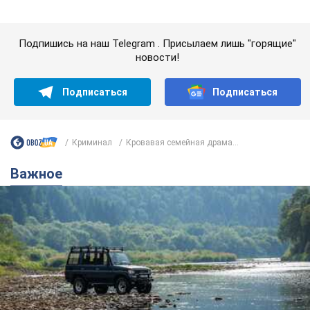
Значительные штрафы и специальные
полигоны: как проблему джипинга решают за
границей
Украине не помешает взять пример со стран Европы
8.08.2026 05:10
2,7 т.
В Прикарпатье после аномальной
жары прошел сильный ливень: