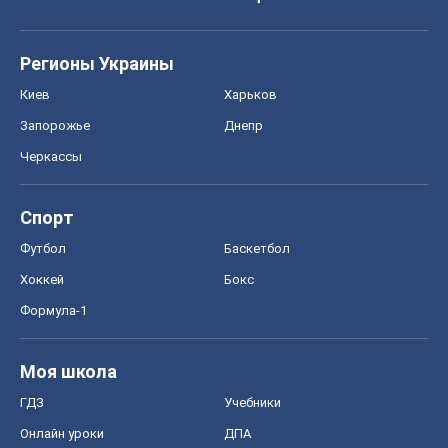
Формула-1
Моя школа
ГДЗ
Учебники
Онлайн уроки
ДПА
ЗНО
НМТ
СНГ решебники
Авто
Тест Драйв
Электромобили
Акции
Сервис
Food Oboz
Рецепты
Напитки