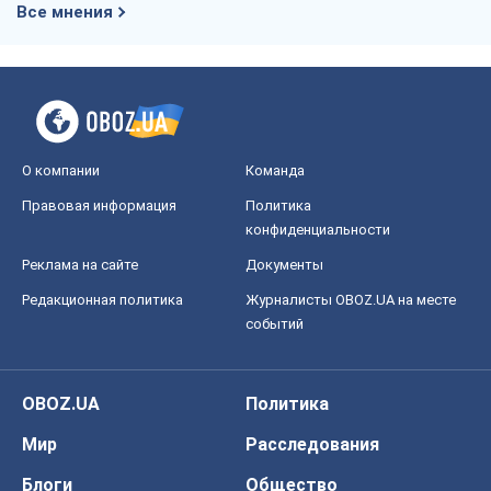
событий
OBOZ.UA
Политика
Мир
Расследования
Блоги
Общество
Регионы Украины
Киев
Харьков
Запорожье
Днепр
Черкассы
Спорт
Футбол
Баскетбол
Хоккей
Бокс