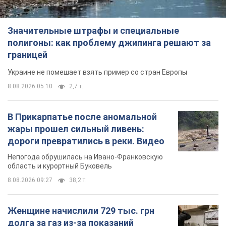
дороги превратились в реки. Видео
Непогода обрушилась на Ивано-Франковскую
область и курортный Буковель
8.08.2026 09:27
38,2 т.
Женщине начислили 729 тыс. грн
долга за газ из-за показаний
неисправного счетчика: судья
вынес неожиданное решение
Нужно ли платить долг из-за доначисления
8.08.2026 14:43
32,1 т.