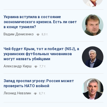
Запад проспал угрозу: Россия может
проверить НАТО войной
Леонид Невзлин
8,7 т.
Все мнения
О компании
Команда
Правовая информация
Политика
конфиденциальности
Реклама на сайте
Документы
Редакционная политика
Журналисты OBOZ.UA на месте