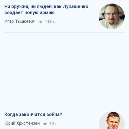
Когда закончится война?
Юрий Христензен
9,9 т.
Украина вступила в состояние
экономического кризиса. Есть ли свет
в конце туннеля?
Вадим Денисенко
8,0 т.
Чей будет Крым, тот и победит (NSJ), а
украинских футбольных чиновников
могут назвать убийцами
Александр Кирш
7,7 т.