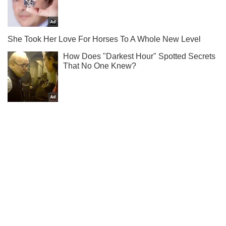
Подпишись на наш Telegram . Присылаем лишь "горящие"
новости!
Подписаться
Подписаться
Криминал
Кровавая семейная драма...
Важное