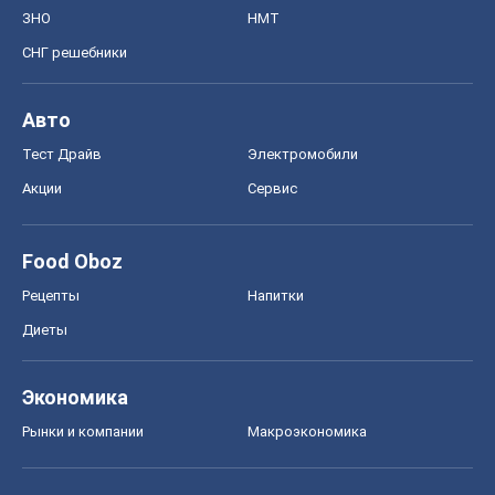
Диеты
Экономика
Рынки и компании
Mакроэкономика
MedOboz
Новости медицины
MAMACLUB
Шоу
Афиша
Сплетни
Красота
Мода
Женский Журнал