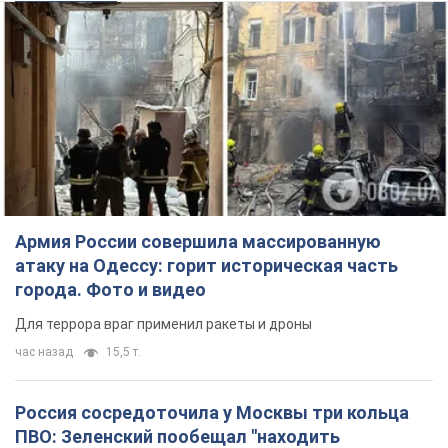
города. Фото и видео
Для террора враг применил ракеты и дроны
час назад
15,5 т.
Россия сосредоточила у Москвы три кольца
ПВО: Зеленский пообещал "находить
технологии" противодействия
Президент заявил, что даже усовершенствованная система
противовоздушной обороны РФ не гарантирует защиты от
украинских ударов
10 часов назад
86,4 т.
Украина приобрела у Турции 70 баллистических
ракет и многое другое вооружение: в Госдепе
США обнародовали список
Госдеп уже проинформировал об этом американский
Конгресс