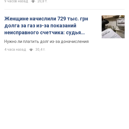
9 часов назад
20,8 т.
Женщине начислили 729 тыс. грн
долга за газ из-за показаний
неисправного счетчика: судья
вынес неожиданное решение
Нужно ли платить долг из-за доначисления
4 часа назад
30,4 т.