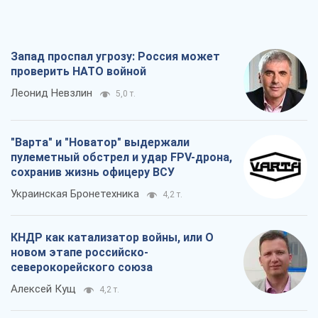
Запад проспал угрозу: Россия может
проверить НАТО войной
Леонид Невзлин
5,0 т.
"Варта" и "Новатор" выдержали
пулеметный обстрел и удар FPV-дрона,
сохранив жизнь офицеру ВСУ
Украинская Бронетехника
4,2 т.
КНДР как катализатор войны, или О
новом этапе российско-
северокорейского союза
Алексей Кущ
4,2 т.