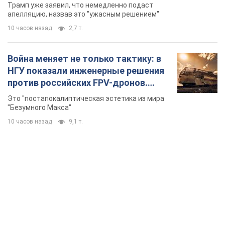
бального зала стоимостью 400 млн
Трамп уже заявил, что немедленно подаст
долларов
апелляцию, назвав это "ужасным решением"
10 часов назад
2,7 т.
Война меняет не только тактику: в
НГУ показали инженерные решения
против российских FPV-дронов.
Фото
Это "постапокалиптическая эстетика из мира
"Безумного Макса"
10 часов назад
9,1 т.