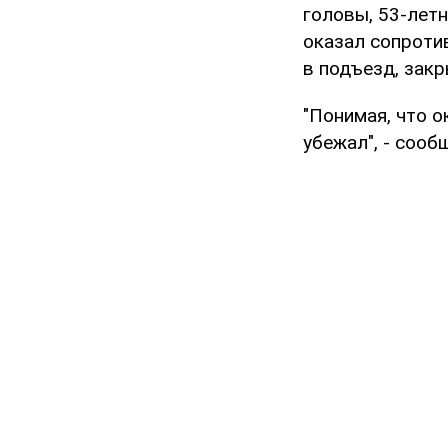
головы, 53-лет
оказал сопроти
в подъезд, закр
"Понимая, что 
убежал", - сооб