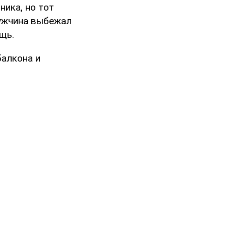
ика, но тот
мужчина выбежал
щь.
балкона и