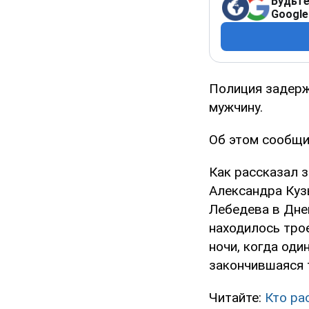
Будьте
Google
Полиция задерж
мужчину.
Об этом сообщи
Как рассказал 
Александра Куз
Лебедева в Дне
находилось тро
ночи, когда оди
закончившаяся 
Читайте:
Кто ра