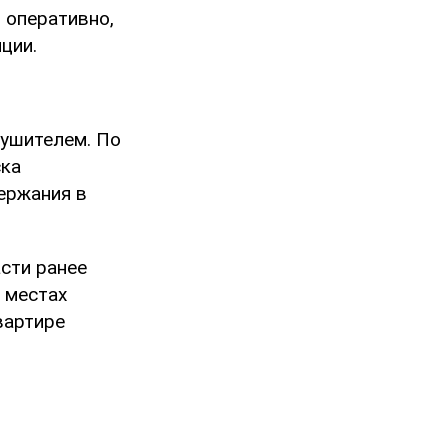
 оперативно,
ции.
лушителем. По
ска
ержания в
сти ранее
 местах
вартире