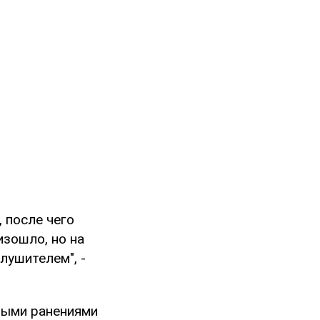
 после чего
изошло, но на
лушителем", -
ьными ранениями