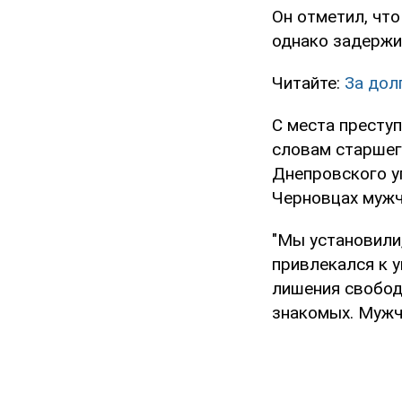
Он отметил, чт
однако задержив
Читайте:
За дол
С места преступ
словам старшег
Днепровского у
Черновцах мужч
"Мы установили
привлекался к 
лишения свободы
знакомых. Мужчи