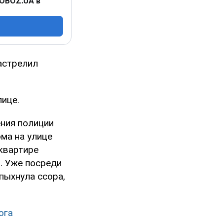
 OBOZ.UA в
астрелил
ице.
ения полиции
ма на улице
 квартире
. Уже посреди
пыхнула ссора,
ога