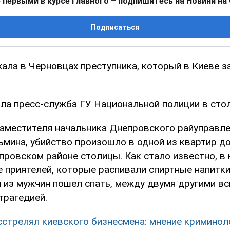
 первыми в курсе главного – подпишитесь на Новини на
Подписаться
ала в Черновцах преступника, который в Киеве з
ла пресс-служба ГУ Национальной полиции в стол
заместителя начальника Днепровского райуправл
ьмина, убийство произошло в одной из квартир до
провском районе столицы. Как стало известно, в
е приятелей, которые распивали спиртные напитки
н из мужчин пошел спать, между двумя другими вс
трагедией.
сстрелял киевского бизнесмена: мнение криминол