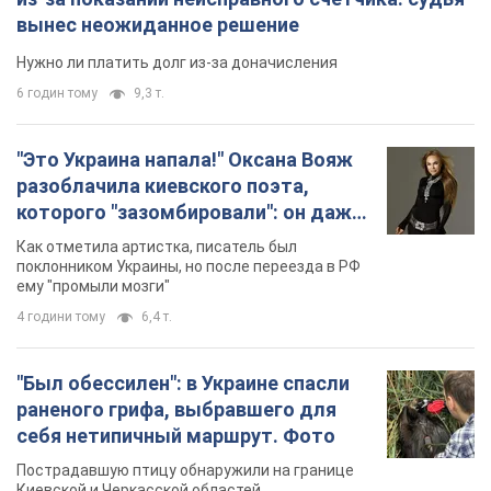
вынес неожиданное решение
Нужно ли платить долг из-за доначисления
6 годин тому
9,3 т.
"Это Украина напала!" Оксана Вояж
разоблачила киевского поэта,
которого "зазомбировали": он даже
русского не знал, а теперь хочет
Как отметила артистка, писатель был
геноцида украинцев
поклонником Украины, но после переезда в РФ
ему "промыли мозги"
4 години тому
6,4 т.
"Был обессилен": в Украине спасли
раненого грифа, выбравшего для
себя нетипичный маршрут. Фото
Пострадавшую птицу обнаружили на границе
Киевской и Черкасской областей