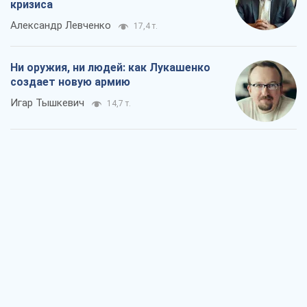
Когда закончится война?
Юрий Христензен
9,8 т.
Украина вступила в состояние
экономического кризиса. Есть ли свет
в конце туннеля?