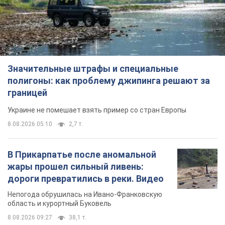
Украине не помешает взять пример со стран Европы
8.08.2026 05:10
2,7 т.
В Прикарпатье после аномальной
жары прошел сильный ливень:
дороги превратились в реки. Видео
Непогода обрушилась на Ивано-Франковскую
область и курортный Буковель
8.08.2026 09:27
38,1 т.
Женщине начислили 729 тыс. грн
долга за газ из-за показаний
неисправного счетчика: судья
вынес неожиданное решение
Нужно ли платить долг из-за доначисления
8.08.2026 14:43
32,1 т.