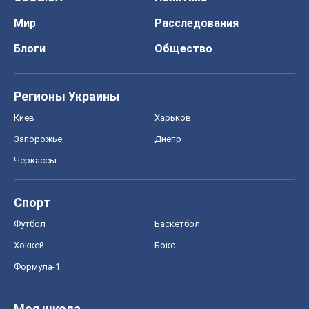
Запорожье
Днепр
Черкассы
Спорт
Футбол
Баскетбол
Хоккей
Бокс
Формула-1
Моя школа
ГДЗ
Учебники
Онлайн уроки
ДПА
ЗНО
НМТ
СНГ решебники
Авто