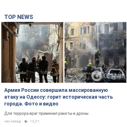
Армия России совершила массированную
атаку на Одессу: горит историческая часть
города. Фото и видео
Для террора враг применил ракеты и дроны
час назад
13,2 т.
Россия сосредоточила у Москвы три кольца
ПВО: Зеленский пообещал "находить
технологии" противодействия
Президент заявил, что даже усовершенствованная система
противовоздушной обороны РФ не гарантирует защиты от
украинских ударов
10 часов назад
86,3 т.