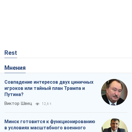
Мнения
Совпадение интересов двух циничных
игроков или тайный план Трампа и
Путина?
Виктор Швец
12,6 т.
Минск готовится к функционированию
в условиях масштабного военного
кризиса
Александр Левченко
17,4 т.
Ни оружия, ни людей: как Лукашенко
создает новую армию
Игар Тышкевич
14,7 т.