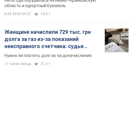
Непогода обрушилась на Ивано-Франковскую
область и курортный Буковель
8.08.2026 09:27
34,5 т.
Женщине начислили 729 тыс. грн
долга за газ из-за показаний
неисправного счетчика: судья
вынес неожиданное решение
Нужно ли платить долг из-за доначисления
11 часов назад
31,5 т.