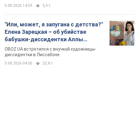
5.08.2026 14:59
5,9 т.
"Или, может, я запугана с детства?"
Елена Зарецкая – об убийстве
бабушки-диссидентки Аллы
Горской, критике сына Стуса и
OBOZ.UA встретился с внучкой художницы-
бегстве в Португалию с пятью
диссидентки в Лиссабоне
детьми
5.08.2026 04:00
25,8 т.