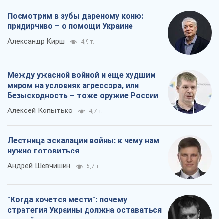
Посмотрим в зубы дареному коню:
придирчиво – о помощи Украине
Александр Кирш
4,9 т.
Между ужасной войной и еще худшим
миром на условиях агрессора, или
Безысходность – тоже оружие России
Алексей Копытько
4,7 т.
Лестница эскалации войны: к чему нам
нужно готовиться
Андрей Шевчишин
5,7 т.
"Когда хочется мести": почему
стратегия Украины должна оставаться