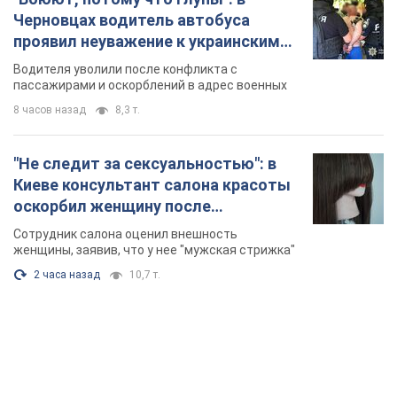
Черновцах водитель автобуса
проявил неуважение к украинским
военным и поплатился за это.
Водителя уволили после конфликта с
Видео
пассажирами и оскорблений в адрес военных
8 часов назад
8,3 т.
"Не следит за сексуальностью": в
Киеве консультант салона красоты
оскорбил женщину после
химиотерапии, разгорелся скандал.
Сотрудник салона оценил внешность
Фото
женщины, заявив, что у нее "мужская стрижка"
2 часа назад
10,7 т.