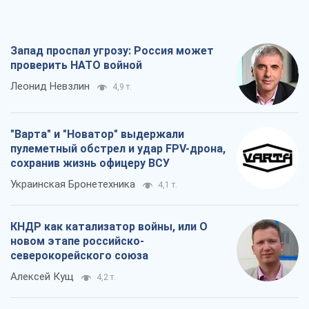
Украинская Бронетехника
4,1 т.
КНДР как катализатор войны, или О
новом этапе российско-
северокорейского союза
Алексей Кущ
4,2 т.
Выход в элиту ЧМ и триумф "Сокола":
что происходит в украинском хоккее
Александр Липенко
2,0 т.
Все мнения