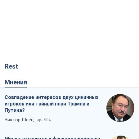
Мнения
Совпадение интересов двух циничных
игроков или тайный план Трампа и
Путина?
Виктор Швец
504
Минск готовится к функционированию
в условиях масштабного военного
кризиса
Александр Левченко
2,3 т.
Чей будет Крым, тот и победит (NSJ), а
украинских футбольных чиновников
могут назвать убийцами
Александр Кирш
675