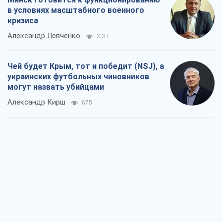
Запад проспал угрозу: Россия может
проверить НАТО войной
Леонид Невзлин
4,9 т.
"Варта" и "Новатор" выдержали
пулеметный обстрел и удар FPV-дрона,
сохранив жизнь офицеру ВСУ