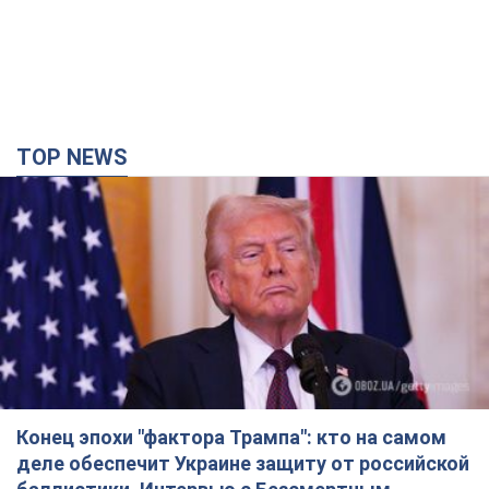
Конец эпохи "фактора Трампа": кто на самом
деле обеспечит Украине защиту от российской
баллистики. Интервью с Безсмертным
Владимир Зеленский встретился с украинским дипломатом и
изложил новое видение войны и роли международных
партнеров в борьбе с Россией
3 часа назад
10,1 т.
В Киеве в результате российской атаки
пострадали четыре человека. Фото
Враг продолжает регулярный ракетный террор столицы
3 часа назад
19,6 т.