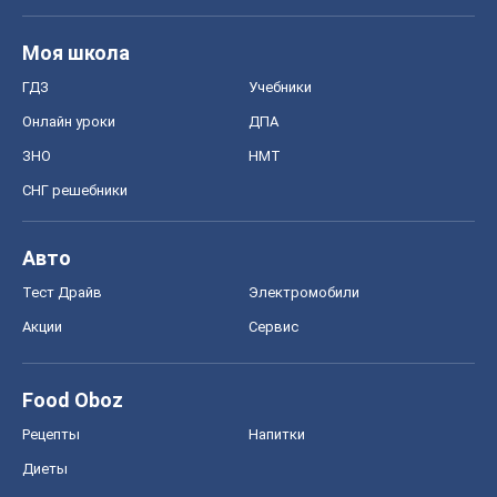
Тест Драйв
Электромобили
Акции
Сервис
Food Oboz
Рецепты
Напитки
Диеты
Экономика
Рынки и компании
Mакроэкономика
MedOboz
Новости медицины
MAMACLUB
Шоу