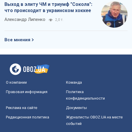
О компании
Команда
Правовая информация
Политика
конфиденциальности
Реклама на сайте
Документы
Редакционная политика
Журналисты OBOZ.UA на месте
событий
OBOZ.UA
Политика
Мир
Расследования
Блоги
Общество
Регионы Украины
Киев
Харьков
Запорожье
Днепр