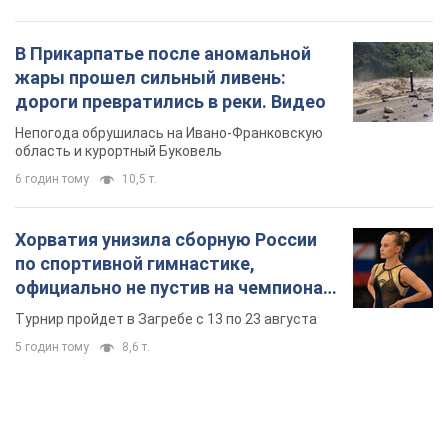
В Прикарпатье после аномальной
жары прошел сильный ливень:
дороги превратились в реки. Видео
Непогода обрушилась на Ивано-Франковскую
область и курортный Буковель
6 годин тому
10,5 т.
Хорватия унизила сборную России
по спортивной гимнастике,
официально не пустив на чемпионат
Европы основных спортсменов
Турнир пройдет в Загребе с 13 по 23 августа
5 годин тому
8,6 т.