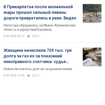
В Прикарпатье после аномальной
жары прошел сильный ливень:
дороги превратились в реки. Видео
Непогода обрушилась на Ивано-Франковскую
область и курортный Буковель
8.08.2026 09:27
38,8 т.
Женщине начислили 729 тыс. грн
долга за газ из-за показаний
неисправного счетчика: судья
вынес неожиданное решение
Нужно ли платить долг из-за доначисления
8.08.2026 14:43
32,2 т.