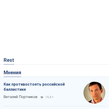
баллистике
Виталий Портников
16,8 т.
Несмотря на все, Киев выстоит. Ведь
сдаться значит потерять все
Ольга Айвазовская
11,1 т.
Способны ли российские удары по
бизнесу вызвать экономическую
катастрофу?
Сергей Фурса
9