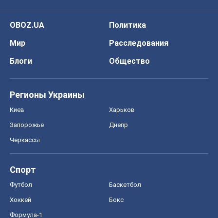
Футбол
Баскетбол
Хоккей
Бокс
Формула-1
Моя школа
ГДЗ
Учебники
Онлайн уроки
ДПА
ЗНО
НМТ
СНГ решебники
Авто
Тест Драйв
Электромобили
Акции
Сервис