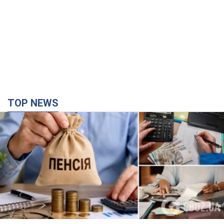
Украинцы "хакнули" Пенсионный фонд:
выплаты массово увеличивают из-за исков, но
денег не хватает
Как пересчитывают пенсии
3 години тому
65,0 т.
ВАКС избрал меру пресечения экс-послу
Украины в США Стефанишиной: что известно о
деле
Суд не полностью удовлетворил ходатайство прокуратуры
5 хвилин тому
63
ВСУ отминусовали ещё 1330 оккупантов и