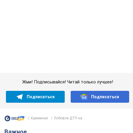
Криминал
Лобовое ДТП на...
Важное
"У меня для россиян плохие новости": Селезнев
предположил, чем закончится "война складов"
Москва может превратиться в "остров" и погрузиться в
темноту, спрогнозировал военный эксперт
5.08.2026 16:00
60,4 т.