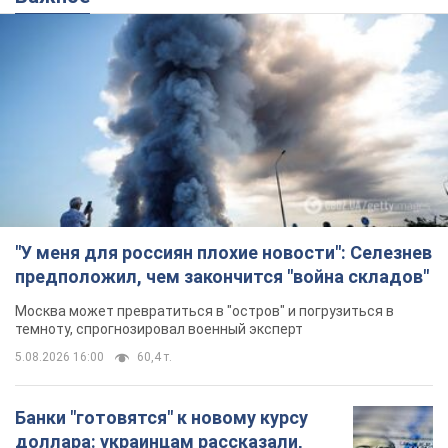
Банки "готовятся" к новому курсу
доллара: украинцам рассказали,
чего ожидать
Каким будет курс валюты в обменниках
11 годин тому
118,0 т.
"Джипинг разрушает экосистемы,
которые формировались сотни
лет": в Greenpeace забили тревогу
В высокогорье расположены альпийские и
субальпийские луга – редкие природные
комплексы, которые формировались на протяжении сотен
лет
11 годин тому
1,4 т.