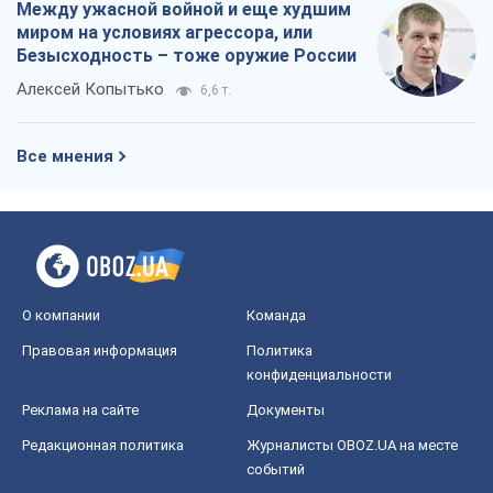
Реклама на сайте
Документы
Редакционная политика
Журналисты OBOZ.UA на месте
событий
OBOZ.UA
Политика
Мир
Расследования
Блоги
Общество
Регионы Украины
Киев
Харьков
Запорожье
Днепр
Черкассы
Спорт