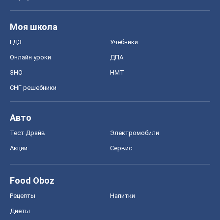
Food Oboz
Рецепты
Напитки
Диеты
Экономика
Рынки и компании
Mакроэкономика
MedOboz
Новости медицины
MAMACLUB
Шоу
Афиша
Сплетни
Красота
Мода
Женский Журнал