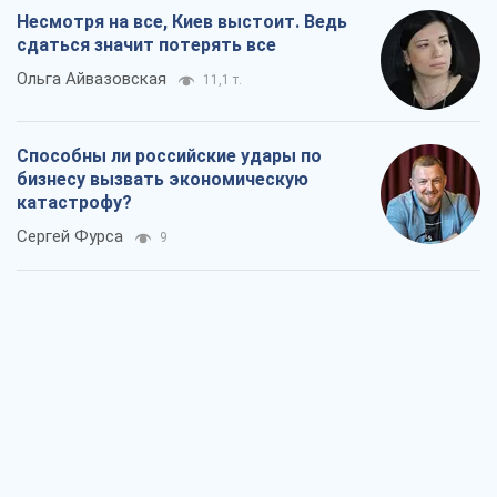
От ракетного террора до
стратегического поражения: как
Кремль загнал себя в ловушку
Юрий Федоренко (военный)
555
Запад обязан остановить путинский
геноцид украинцев
Леонид Невзлин
5,0 т.
Посмотрим в зубы дареному коню:
придирчиво – о помощи Украине