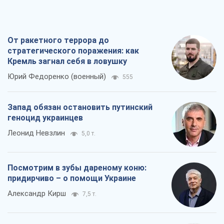
Александр Кирш
7,5 т.
Между ужасной войной и еще худшим
миром на условиях агрессора, или
Безысходность – тоже оружие России
Алексей Копытько
6,6 т.
Все мнения
О компании
Команда
Правовая информация
Политика
конфиденциальности