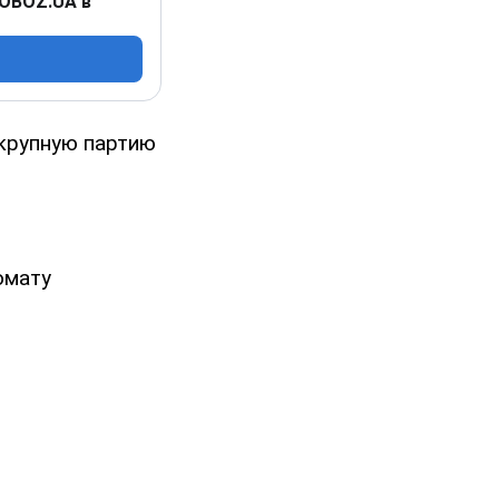
 OBOZ.UA в
 крупную партию
омату