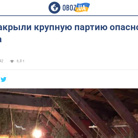
накрыли крупную партию опасн
а
42
6,8 т.