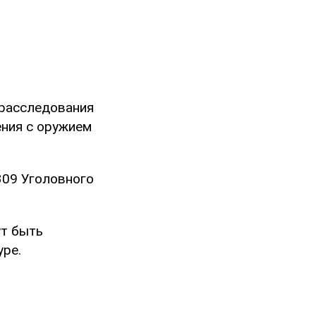
 расследования
ения с оружием
309 Уголовного
ут быть
уре.