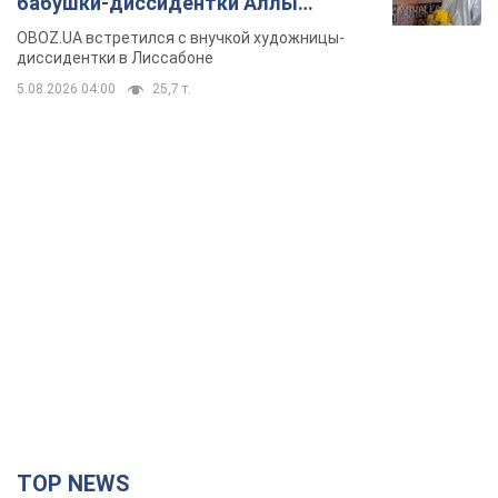
бабушки-диссидентки Аллы
Горской, критике сына Стуса и
OBOZ.UA встретился с внучкой художницы-
бегстве в Португалию с пятью
диссидентки в Лиссабоне
детьми
5.08.2026 04:00
25,7 т.
TOP NEWS