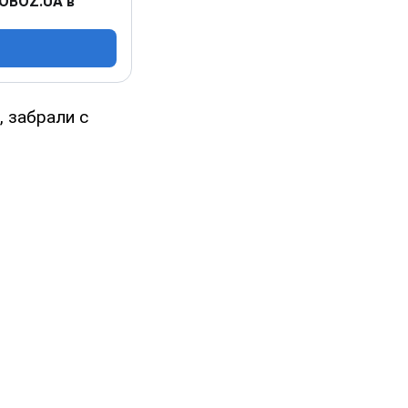
 OBOZ.UA в
, забрали с