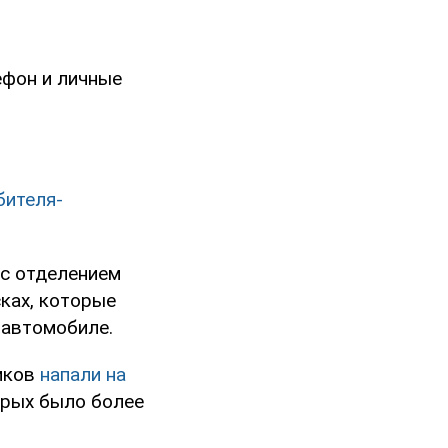
ефон и личные
бителя-
 с отделением
ках, которые
а автомобиле.
ников
напали на
орых было более