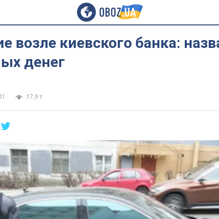
е возле киевского банка: наз
ых денег
01
17,9 т.