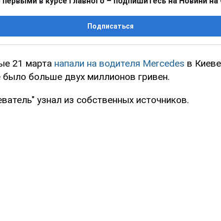
 первыми в курсе главного – подпишитесь на Новини на
Подписаться
ые 21 марта
напали на водителя Mercedes
в Киеве
е было больше двух миллионов гривен.
ватель" узнал из собственных источников.