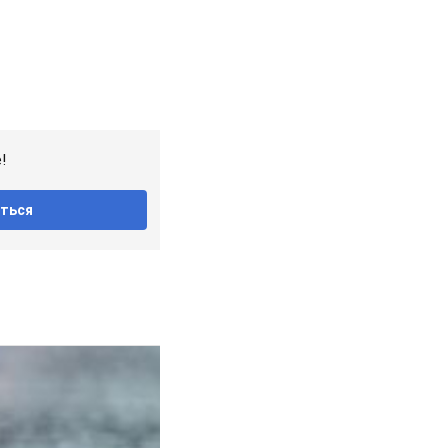
!
ться