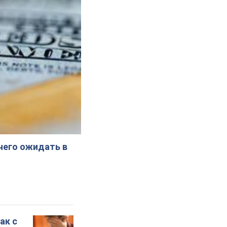
 чего ожидать в
ак с