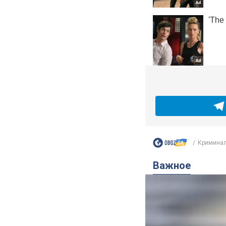
Кримина
Важное