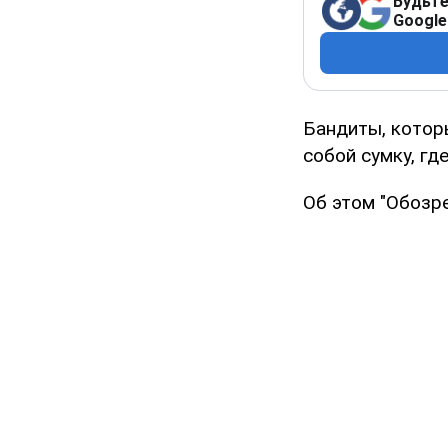
Будьте
Google
Бандиты, котор
собой сумку, гд
Об этом "Обозре