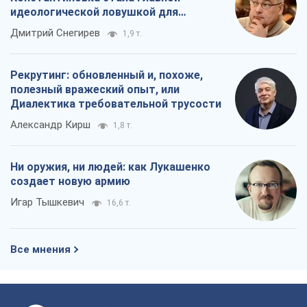
Ни оружия, ни людей: как Лукашенко
создает новую армию
Игар Тышкевич
16,6 т.
Все мнения
О компании
Команда
Правовая информация
Политика
конфиденциальности
Реклама на сайте
Документы
Редакционная политика
Журналисты OBOZ.UA на месте