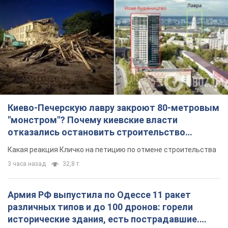
Киево-Печерскую лавру закроют 80-метровым
"монстром"? Почему киевские власти
отказались остановить строительство
небоскреба "московского верующего"
Какая реакция Кличко на петицию по отмене строительства
3 часа назад
32,8 т.
Армия РФ выпустила по Одессе 11 ракет
различных типов и до 100 дронов: горели
исторические здания, есть пострадавшие.
Фото и видео
Для террора враг применил ракеты и дроны
час назад
54,4 т.
МИД Болгарии вызвал украинского посла из-за
инцидента с дроном: что произошло
Беседа состоится 10 августа
3 часа назад
5,1 т.