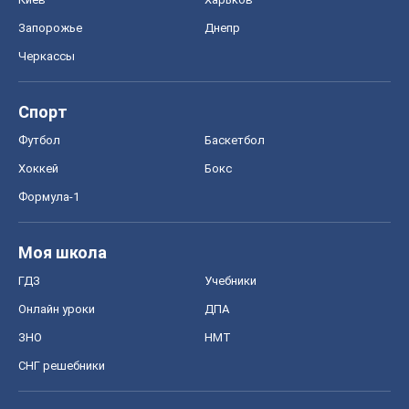
Формула-1
Моя школа
ГДЗ
Учебники
Онлайн уроки
ДПА
ЗНО
НМТ
СНГ решебники
Авто
Тест Драйв
Электромобили
Акции
Сервис
Food Oboz
Рецепты
Напитки