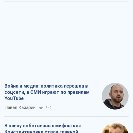
Война и медиа: политика перешла в
соцсети, а СМИ играют по правилам
YouTube
Павел Казарин
342
В плену собственных мифов: как
Константиновка стала главной
идеологической ловушкой для
российских оккупантов
Дмитрий Снегирев
1,9 т.
Рекрутинг: обновленный и, похоже,
полезный вражеский опыт, или
Диалектика требовательной трусости
Александр Кирш
1,8 т.