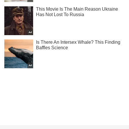
Ты еще не читаешь наш Telegram? А зря! Подписывайся
Подписаться
Подписаться
Криминал
В Киеве два...
Важное