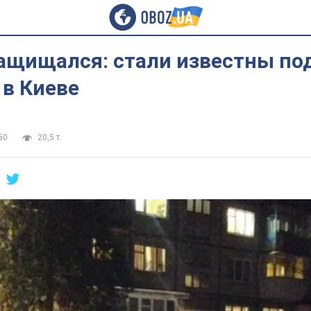
защищался: стали известны по
 в Киеве
50
20,5 т.