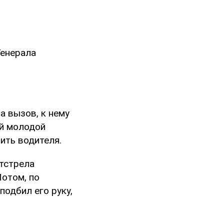
Генерала
а вызов, к нему
ий молодой
ить водителя.
тстрела
Потом, по
подбил его руку,