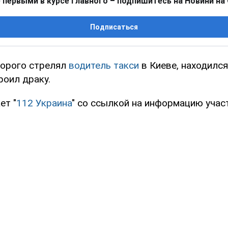
 первыми в курсе главного – подпишитесь на Новини на
Подписаться
торого стрелял
водитель такси
в Киеве, находилс
роил драку.
ет "
112 Украина
" со ссылкой на информацию учас