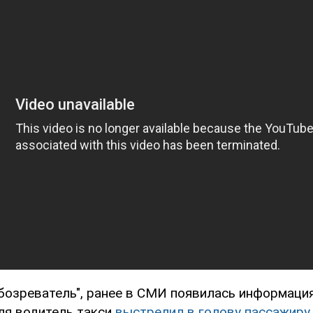
бозреватель", ранее в СМИ появилась информация 
ля водитель такси
выстрелил в голову пассажиру
.