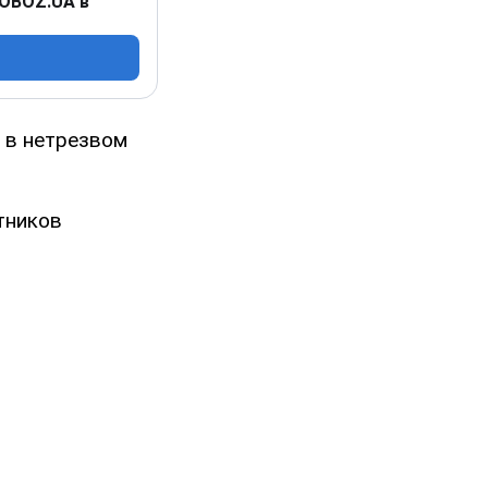
 OBOZ.UA в
я в нетрезвом
тников