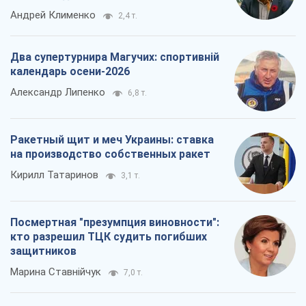
Андрей Клименко
2,4 т.
Два супертурнира Магучих: спортивній
календарь осени-2026
Александр Липенко
6,8 т.
Ракетный щит и меч Украины: ставка
на производство собственных ракет
Кирилл Татаринов
3,1 т.
Посмертная "презумпция виновности":
кто разрешил ТЦК судить погибших
защитников
Марина Ставнійчук
7,0 т.