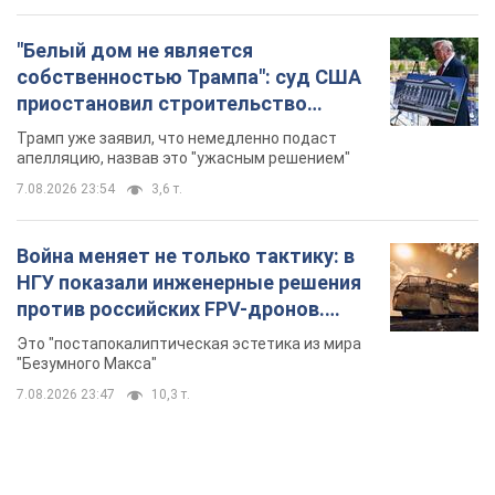
"Белый дом не является
собственностью Трампа": суд США
приостановил строительство
бального зала стоимостью 400 млн
Трамп уже заявил, что немедленно подаст
долларов
апелляцию, назвав это "ужасным решением"
7.08.2026 23:54
3,6 т.
Война меняет не только тактику: в
НГУ показали инженерные решения
против российских FPV-дронов.
Фото
Это "постапокалиптическая эстетика из мира
"Безумного Макса"
7.08.2026 23:47
10,3 т.