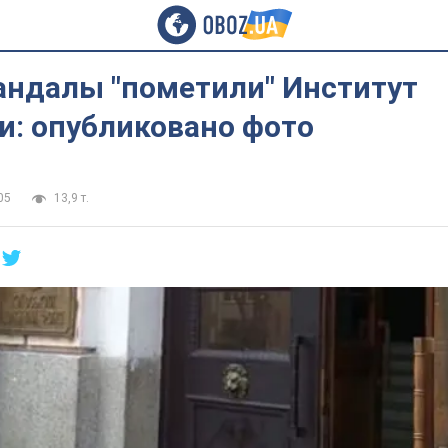
андалы "пометили" Институт
и: опубликовано фото
05
13,9 т.