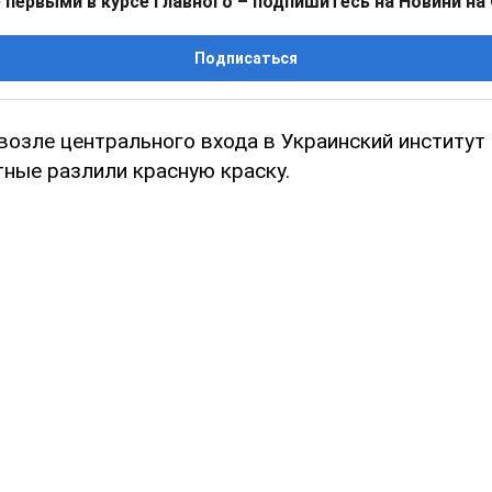
 первыми в курсе главного – подпишитесь на Новини на
Подписаться
 возле центрального входа в Украинский институт
тные разлили красную краску.