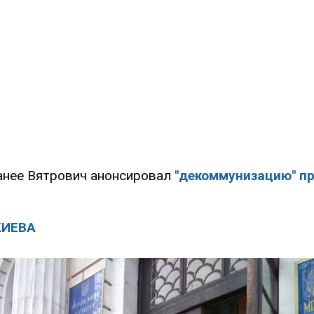
ранее Вятрович анонсировал
"декоммунизацию" пр
КИЕВА