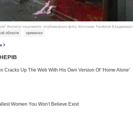
кой области
криминал
а