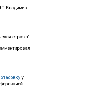
ИНП Владимир
.
нская стража".
окомментировал
потасовку
у
нференцией