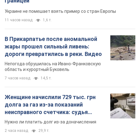
границей
Украине не помешает взять пример со стран Европы
11 часов назад
1,6 т.
В Прикарпатье после аномальной
жары прошел сильный ливень:
дороги превратились в реки. Видео
Непогода обрушилась на Ивано-Франковскую
область и курортный Буковель
7 часов назад
14,5 т.
Женщине начислили 729 тыс. грн
долга за газ из-за показаний
неисправного счетчика: судья
вынес неожиданное решение
Нужно ли платить долг из-за доначисления
2 часа назад
29,9 т.