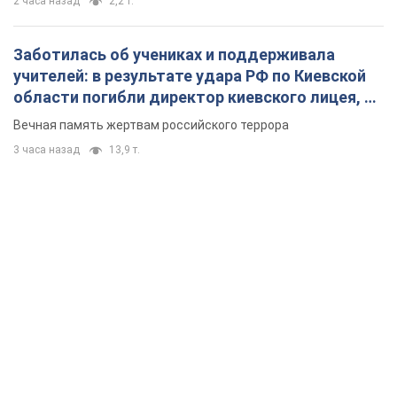
2 часа назад
2,2 т.
Заботилась об учениках и поддерживала
учителей: в результате удара РФ по Киевской
области погибли директор киевского лицея, её
муж и внук
Вечная память жертвам российского террора
3 часа назад
13,9 т.