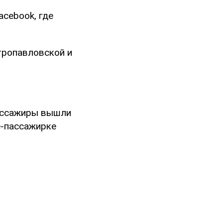
acebook, где
тропавловской и
пассажиры вышли
е-пассажирке