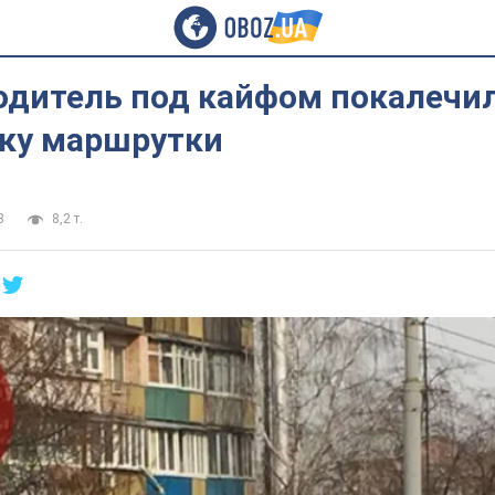
водитель под кайфом покалечи
ку маршрутки
8
8,2 т.