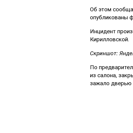
Об этом сообщае
опубликованы ф
Инцидент произ
Кирилловской.
Скриншот: Янде
По предварител
из салона, зак
зажало дверью р