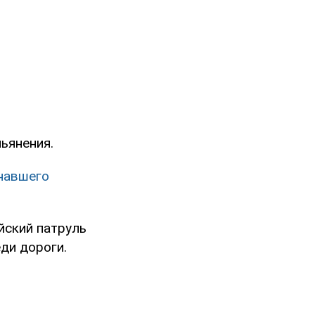
ьянения.
гнавшего
йский патруль
еди дороги.