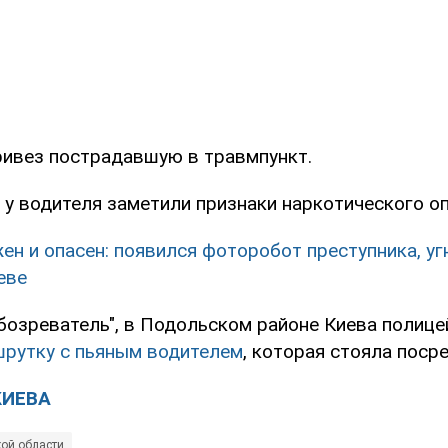
ривез пострадавшую в травмпункт.
 у водителя заметили признаки наркотического оп
ен и опасен: появился фоторобот преступника, у
еве
бозреватель", в Подольском районе Киева полице
рутку с пьяным водителем
, которая стояла поср
КИЕВА
кой области