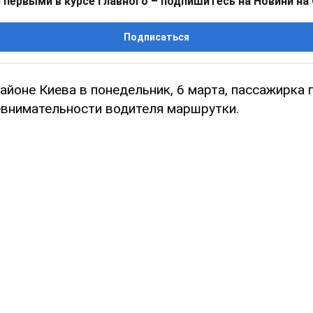
 первыми в курсе главного – подпишитесь на Новини на
Подписаться
айоне Киева в понедельник, 6 марта, пассажирка 
евнимательности водителя маршрутки.