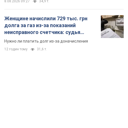
8.08.2026 09:27
34,9 т.
Женщине начислили 729 тыс. грн
долга за газ из-за показаний
неисправного счетчика: судья
вынес неожиданное решение
Нужно ли платить долг из-за доначисления
12 годин тому
31,6 т.