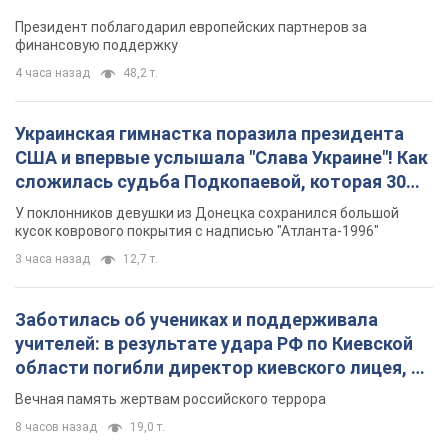
Президент поблагодарил европейских партнеров за
финансовую поддержку
4 часа назад
48,2 т.
Украинская гимнастка поразила президента
США и впервые услышала "Слава Украине"! Как
сложилась судьба Подкопаевой, которая 30
лет назад завоевала "золото" Олимпиады
У поклонников девушки из Донецка сохранился большой
кусок коврового покрытия с надписью "Атланта-1996"
3 часа назад
12,7 т.
Заботилась об учениках и поддерживала
учителей: в результате удара РФ по Киевской
области погибли директор киевского лицея, её
муж и внук
Вечная память жертвам российского террора
8 часов назад
19,0 т.