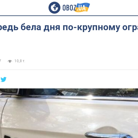
редь бела дня по-крупному ог
7
10,8 т.