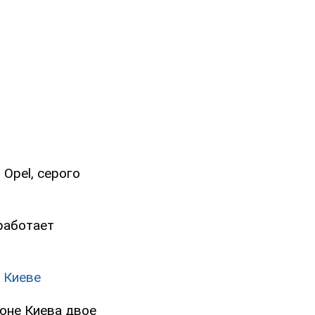
Opel, серого
 работает
в Киеве
йоне Киева двое