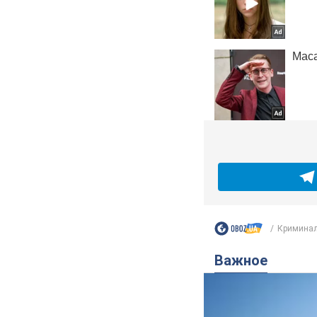
Кримина
Важное