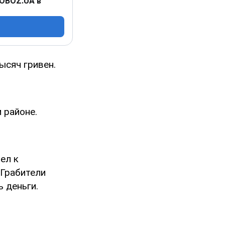
 OBOZ.UA в
ысяч гривен.
 районе.
ел к
 Грабители
ь деньги.