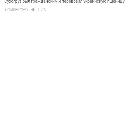
Сухогруз был гражданским и перевозил украинскую пшеницу
2 години тому
1,0 т.